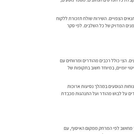
תנאים הצפויים. השירות שולח תזכורת ללקוח
מנים המדויק של כל השלבים. לפי סקר
. הצי כולל רכבים מהודרים ומרווחים עם
יטוי יומיים, במיוחד חשוב בתקופות של
תים מיוחדים כמו מקרר קטן למזון כשר, שקעי חשמל לטעינת מכשירים ואפילו Wi-Fi חינמי לנוחות הנוסעים במהלך נסיעות ארוכות
דים על לבוש מהודר ועל התנהגות מכבדת
ר מחושב לפי המרחק ממקום האיסוף, עם