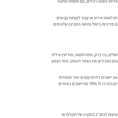
שירותי הסעה רגילים, עם תוספת מתונה
 לאותו אירוע או עבור לקוחות קבועים.
 מדיניות ביטול גמישה המבינה שלעיתים
לים, בני ברק, פתח תקווה, מודיעין עילית
גים המכירים את האזור לעומק. אזור הצפון
גם יישובים דתיים קטנים יותר ומוסדות
דתיים הממוקמים באזורים פחות נגישים. לפי מפת כיסוי שירותים מ-2023, השירות מגיע ל-87% מהיישובים הדתיים והחרדיים במרכז ול-78% מהיישובים באזורים
נסיעות לנתב"ג במקרה של תקלות או