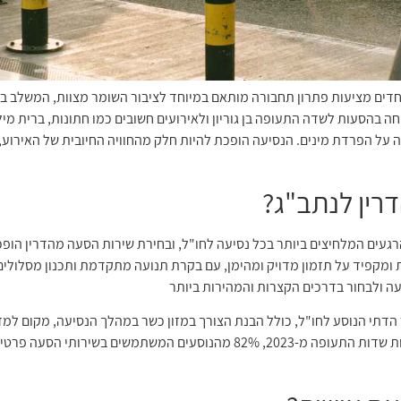
חדים מציעות פתרון תחבורה מותאם במיוחד לציבור השומר מצוות, המשלב בין
ה בהסעות לשדה התעופה בן גוריון ולאירועים חשובים כמו חתונות, ברית מילה
ה על הפרדת מינים. הנסיעה הופכת להיות חלק מהחוויה החיובית של האירוע, 
רין לנתב"ג?
הרגעים המלחיצים ביותר בכל נסיעה לחו"ל, ובחירת שירות הסעה מהדרין הופכ
ומקפיד על תזמון מדויק ומהימן, עם בקרת תנועה מתקדמת ותכנון מסלולים 
עה ולבחור בדרכים הקצרות והמהירות ביותר
הדתי הנוסע לחו"ל, כולל הבנת הצורך במזון כשר במהלך הנסיעה, מקום למזו
עבור נוסעים עם בגדי שבת וחג. לפי נתוני רשות שדות התעופה מ-2023, 82% מהנוסע