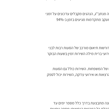
ה מנתב"ג, הנהגים מקבלים עדכונים על זמני
נחיתה בפועל ומתאימים את זמני ההגעה שלהם בהתאם. לפי דוח דיוק זמנים מ-2023, שירותי הסעה פרטיים עם מערכות מעקב מתקדמות מגיעים בזמן ב-94%
דורשות תיאום מורכב של הסעות רבות לבני
ועי ברית מילה השירות זמין בשעות הבוקר
ם של המשפחות. השירות כולל גם הסעות
הרצאות או אירועי צדקה, השירות יכול לספק
מנה מתבצעת בדרך כלל מספר ימים עד
קבלת כל הפרטים הנחוצים: מספר נוסעים,